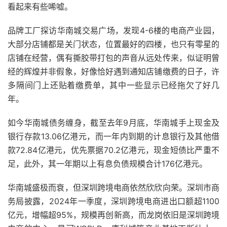
看起来有些唏嘘。
品牌工厂探访华南城交易广场，发现4-6楼的电商产业园，
大部分店铺都是关门状态，位置最好的四楼，也只有零星的
店铺在经营，偶有撕胶带打包的声音从远处传来，似证明曾
经的辉煌并非假象，好像恰好遇到通知店铺缴费的日子，许
多隔间门上还贴着缴费单，其中一些显示已经拖欠了好几
年。
如今华南城债务缠身，截至去年9月底，华南城手上现金及
银行存款13.06亿港元，而一年内到期的计息银行及其他借
款72.84亿港元，优先票据70.2亿港元，现金短债比严重不
足，此外，其一年期以上有息负债规模合计176亿港元。
华南城盛极而衰，但深圳跨境电商依然欣欣向荣。深圳市商
务局披露，2024年一季度，深圳跨境电商进出口额超1100
亿元，增幅超95%，规模再创新高，而龙岗依旧是深圳跨境