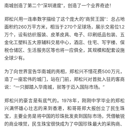
南城创造了第二个“深圳速度”，创造了一个业界奇迹！
郑松兴用一连串数字描绘了这个庞大的“商贸王国”：总占地
面积约260万平方米，相当于270个足球场，展示交易位1.2
万个，设有纺织服装、皮革皮具、电子、印刷纸品包装、五
金化工塑料五大原辅料交易中心，酒店、住宅、写字楼、保
税仓储区、生活服务区等也将一应俱全，其规模和配套设施
全球少有。
为了向世界宣告华南城的亮相，郑松兴不惜花费500万元，
造了一座宏伟的城门，站在门前，郑松兴对首批入驻的客商
说：“一只脚踏入华南城，就等于迈入国际市场。”
郑松兴的豪言是有底气的。1978年，刚刚中学毕业的郑松
兴满怀雄心壮志的来到香港，和哥哥郑大报创立了民生珠
宝，主要业务是将中国的珍珠批发卖到国际市场，凭借敏锐
的商业嗅觉，民生珠宝很快成为了中国珍珠最大的采购商、