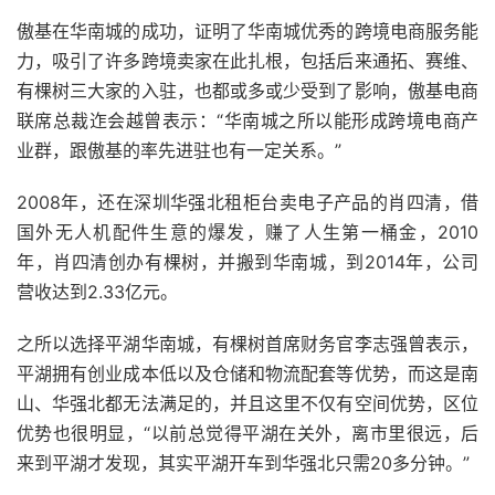
傲基在华南城的成功，证明了华南城优秀的跨境电商服务能
力，吸引了许多跨境卖家在此扎根，包括后来通拓、赛维、
有棵树三大家的入驻，也都或多或少受到了影响，傲基电商
联席总裁迮会越曾表示：“华南城之所以能形成跨境电商产
业群，跟傲基的率先进驻也有一定关系。”
2008年，还在深圳华强北租柜台卖电子产品的肖四清，借
国外无人机配件生意的爆发，赚了人生第一桶金，2010
年，肖四清创办有棵树，并搬到华南城，到2014年，公司
营收达到2.33亿元。
之所以选择平湖华南城，有棵树首席财务官李志强曾表示，
平湖拥有创业成本低以及仓储和物流配套等优势，而这是南
山、华强北都无法满足的，并且这里不仅有空间优势，区位
优势也很明显，“以前总觉得平湖在关外，离市里很远，后
来到平湖才发现，其实平湖开车到华强北只需20多分钟。”