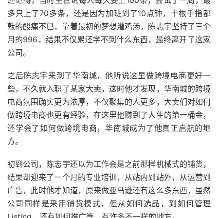
还记得，当时主管说每人每天要上100条，尝试了一周，最
多只上了70多条，还是因为加班到了10点钟，十根手指都
敲的酸痛不已，靠着最初的梦想灌鸡汤，陈志宇坚持了三个
月的996，结果不仅累还学不到什么东西，最终离开了这家
公司。
之后陈志宇来到了华南城，他听说这里做跨境电商更好一
些，不久就入职了某家大卖，这时他才发现，华南城的跨境
电商氛围确实更为浓厚，不仅聚集的人更多，大卖们对如何
做跨境电商也更有经验，在这里他赚到了人生的第一桶金，
还学会了如何做跨境电商，华南城成为了他真正启航的地
方。
初到公司，陈志宇还以为工作会是之前那样机械式的铺货，
结果却迎来了一个月的专业培训，从站内到站外，从运营到
广告，此时他才知道，原来做亚马逊还有这么多东西，虽然
公司同样是采用铺货模式，但从如何选品，到如何管理
Listing，还有如何推广等，有许多不一样的地方。