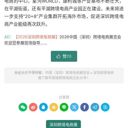
电商的中心，星河WORLD、康利城等产业基地不断壮大，
在平湖街道，还有平湖跨境电商产业园正在建设，未来将进
一步支持“20+8”产业集群开拓海外市场，促进深圳跨境电
商产业能级再次跃升。
AD：
【2026深圳跨境电商展】
2026中国（深圳）跨境电商展览会
欢迎您参展现场指导……
赞(
1
)

未经允许不得转载：
中国（深圳）跨境电商展览会
»
深圳跨境电商
展了解华南城跨境电商过去20年！
分享到









深圳跨境电商展