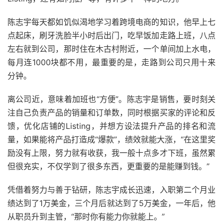
陈志宇每天都如饥似渴地学习着跨境电商的知识，他早上七
点起床，刷牙洗脸半小时后出门，吃早饭加走路上班，八点
左右就到公司，那时住在木古村附近，一个单间加上水电，
每月连1000块都不用，最重要的是，走路到公司只用十来
分钟。
离公司近，意味着加班也“方便”。陈志宇是销售，要时刻关
注自己负责产品的销量和订单数，同时根据买家的评论和反
馈，优化店铺的Listing，并想方设法提升产品的排名和流
量，如果能将产品打造成“爆款”，绩效就能大涨，“在这里奖
励没有上限，努力就有收获，我一般十点多才下班，虽然累
但很充实，不仅学到了很多东西，更重要的是能赚到钱。”
凭借着努力与善于钻研，陈志宇成长迅速，入职第二个月业
绩达到了1万美金，三个月后就达到了5万美金，一年后，他
从职员升到主管，“那时你有能力你就能上。”