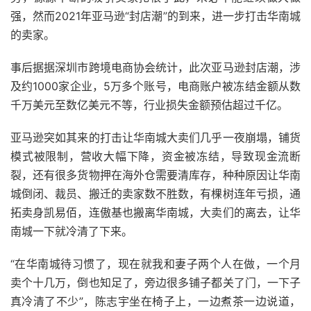
强，然而2021年亚马逊“封店潮”的到来，进一步打击华南城
的卖家。
事后据据深圳市跨境电商协会统计，此次亚马逊封店潮，涉
及约1000家企业，5万多个账号，电商账户被冻结金额从数
千万美元至数亿美元不等，行业损失金额预估超过千亿。
亚马逊突如其来的打击让华南城大卖们几乎一夜崩塌，铺货
模式被限制，营收大幅下降，资金被冻结，导致现金流断
裂，还有很多货物押在海外仓需要清库存，种种原因让华南
城倒闭、裁员、搬迁的卖家数不胜数，有棵树连年亏损，通
拓卖身凯易佰，连傲基也搬离华南城，大卖们的离去，让华
南城一下就冷清了下来。
“在华南城待习惯了，现在就我和妻子两个人在做，一个月
卖个十几万，倒也知足了，旁边很多铺子都关了门，一下子
真冷清了不少”，陈志宇坐在椅子上，一边煮茶一边说道，