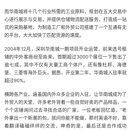
而华南城将十几个行业所需的工业原料，规划在五大交易中
心进行展示与交易，并提供仓储物流配送服务，打造成一站
式的采购基地，为制造工厂和外贸公司搭建了一个互通有无
的平台，大大加快了匹配货源的速度。
2004年12月，深圳华南城一期项目开业运营，前来选号租
铺的中外客商纷至沓来，首期超过3000个展位一下售出了
逾七成，其中不仅有大量工商个体户，还有像杜邦、海德
堡、三菱等海外巨头，据悉，开业第二年，华南城入驻率就
超过90%。
横跨各产业，涵盖国内外众多企业的入驻，让华南城成为了
外贸人的天堂，许多老外背着一些自觉好卖的产品样品，一
个个店铺询问过去寻找合适的厂家，一位老板回忆道，“老
外拿出一个新潮的包，就问你能不能做，那时英语不好，靠
着翻译磕磕绊绊的交流，神奇的是，最后还是合作成功