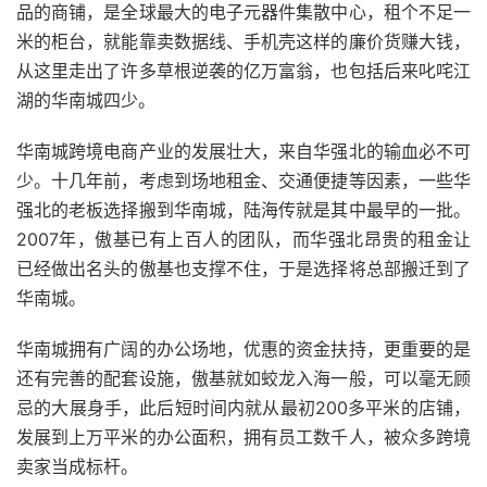
品的商铺，是全球最大的电子元器件集散中心，租个不足一
米的柜台，就能靠卖数据线、手机壳这样的廉价货赚大钱，
从这里走出了许多草根逆袭的亿万富翁，也包括后来叱咤江
湖的华南城四少。
华南城跨境电商产业的发展壮大，来自华强北的输血必不可
少。十几年前，考虑到场地租金、交通便捷等因素，一些华
强北的老板选择搬到华南城，陆海传就是其中最早的一批。
2007年，傲基已有上百人的团队，而华强北昂贵的租金让
已经做出名头的傲基也支撑不住，于是选择将总部搬迁到了
华南城。
华南城拥有广阔的办公场地，优惠的资金扶持，更重要的是
还有完善的配套设施，傲基就如蛟龙入海一般，可以毫无顾
忌的大展身手，此后短时间内就从最初200多平米的店铺，
发展到上万平米的办公面积，拥有员工数千人，被众多跨境
卖家当成标杆。