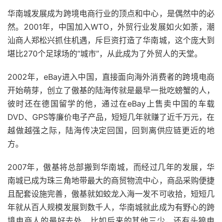
华南城发展成为跨境电商行业的顶点和中心，是偶然中的必
然。2001年，中国加入WTO，外贸行业发展如火如荼，潮
汕商人郑松兴抓住机遇，斥巨资打造了华南城，这个庞大到
堪比270个足球场的“城市”，从此成为了外贸人的天堂。
2002年，eBay进入中国，直接面向海外消费者的跨境电商
开始萌芽，创立了傲基的陆海传就是最早一批吃螃蟹的人，
彼时还在德国留学的他，通过在eBay上售卖中国的车载
DVD、GPS等廉价电子产品，短短几年就赚了近千万元，在
越做越强之际，陆海传决定回国，回到离供应链更近的地
方。
2007年，傲基将总部搬到华南城，而经过几年的发展，华
南城已成为珠三角地带最大的商贸物流中心，商品采购便捷
且配套设施完善，傲基就如蛟龙入海一发不可收拾，短短几
年就从百人规模发展到数千人，华南城就此成为有野心的跨
境电商人的最好去处，比如后来的其他三少，还有头狼电