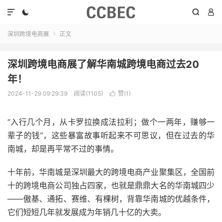




深圳跨境电商展
正文

深圳跨境电商展了解华南城跨境电商过去20
年！
2024-11-29 09:29:39
阅读(1105)
赞(
1
)

“入行几个月，从卡罗拉换成法拉利；做个一两年，赚够一
辈子的钱”，这些暴富故事听起来不可思议，但在过去的华
南城，却是再平常不过的事情。
十年前，华南城是深圳最大的跨境电商产业聚集区，全国前
十的跨境电商公司独占四家，也就是鼎鼎大名的华南城四少
——傲基、通拓、赛维、有棵树，背靠华南城的优越条件，
它们短短几年就发展成为年销几十亿的大卖。