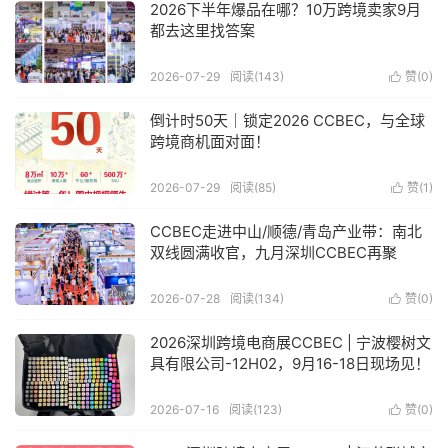
2026下半年爆品在哪？10万跨境卖家9月
都去这里找答案
2026-07-29
阅读(143)
赞(
0
)

倒计时50天｜锁定2026 CCBEC，与全球
跨境商机面对面！
2026-07-29
阅读(85)
赞(
1
)

CCBEC走进中山/顺德/青岛产业带：南北
双线圆满收官，九月深圳CCBEC再聚
2026-07-28
阅读(134)
赞(
0
)

2026深圳跨境电商展CCBEC | 宁波樱树文
具有限公司-12H02，9月16-18日现场见！
2026-07-16
阅读(123)
赞(
0
)
