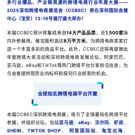
多行业爆品、产业链资源的跨境电商行业年度大展——
2025深圳跨境电商展览会（CCBEC）将在深圳国际会展
中心（宝安）13-16号展厅盛大举办！
本届CCBEC预计将集结来自
14大产品品类
，近
1,500家
海
内外参展商，展览面积高达
8万平方米
，为跨境电商卖家打
造一个丰富多彩的商品平台。此外，CCBEC还将再度推出
年度跨境大奖活动和深圳跨境电商发展论坛，阿里巴巴，
亚马逊，eBay和TikTok等热门跨境平台分享前沿信息，为
与会者提供观赏业内标杆和探究行业前景的机会。
全球知名跨境电商平台齐聚
本届CCBEC深圳跨境电商展，吸引了全球最知名跨境平台
参展，并组织论坛，包括
亚马逊
、
eBay
、
沃尔玛
、
虾皮
、
SHEIN
、
TIKTOK SHOP
、
阿里国际站
、
淘宝出海
、