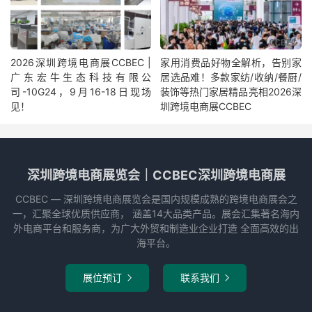
2026深圳跨境电商展CCBEC |
家用消费品好物全解析，告别家
广东宏牛生态科技有限公
居选品难！多款家纺/收纳/餐厨/
司-10G24，9月16-18日现场
装饰等热门家居精品亮相2026深
见！
圳跨境电商展CCBEC
深圳跨境电商展览会｜CCBEC深圳跨境电商展
CCBEC ― 深圳跨境电商展览会是国内规模成熟的跨境电商展会之
一，汇聚全球优质供应商， 涵盖14大品类产品。展会汇集著名海内
外电商平台和服务商，为广大外贸和制造业企业打造 全面高效的出
海平台。
展位预订
联系我们

