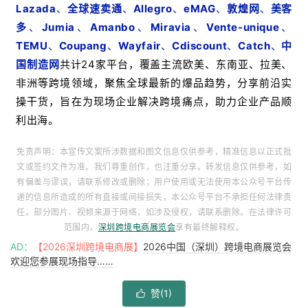
Lazada
、
全球速卖通
、
Allegro
、
eMAG
、
敦煌网
、
美客
多
、
Jumia
、
Amanbo
、
Miravia
、
Vente-unique
、
TEMU
、
Coupang
、
Wayfair
、
Cdiscount
、
Catch
、
中
国制造网
共计24家平台，覆盖主流欧美、东南亚、拉美、
非洲等跨境领域，聚焦全球最新的爆品趋势，分享前沿实
操干货，旨在为现场企业解决跨境痛点，助力企业产品顺
利出海。
免责声明：本宣传文案所涉数据和图文信息仅供参考，精准信息以正式批
文或签约文件为准。我们尊重创作，也注重分享。转发信息仅供参考，如
有偏差与谬误，请联系修改或删除；用户使用或无法使用本公众号平台传
递的信息所造成的所有直接或间接损失，本公众号平台不承担任何法律责
任。部分图片、视频来源于网络，如涉及侵权，请联系删除。在法律许可
范围内，
深圳跨境电商展览会
享有最终解释权。
AD：
【2026深圳跨境电商展】
2026中国（深圳）跨境电商展览会
欢迎您参展现场指导……
赞(
1
)
