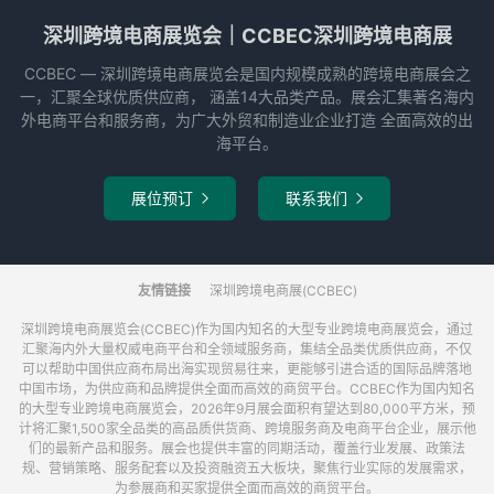
深圳跨境电商展览会｜CCBEC深圳跨境电商展
CCBEC ― 深圳跨境电商展览会是国内规模成熟的跨境电商展会之
一，汇聚全球优质供应商， 涵盖14大品类产品。展会汇集著名海内
外电商平台和服务商，为广大外贸和制造业企业打造 全面高效的出
海平台。
展位预订
联系我们


友情链接
深圳跨境电商展(CCBEC)
深圳跨境电商展览会(CCBEC)作为国内知名的大型专业跨境电商展览会，通过
汇聚海内外大量权威电商平台和全领域服务商，集结全品类优质供应商，不仅
可以帮助中国供应商布局出海实现贸易往来，更能够引进合适的国际品牌落地
中国市场，为供应商和品牌提供全面而高效的商贸平台。CCBEC作为国内知名
的大型专业跨境电商展览会，2026年9月展会面积有望达到80,000平方米，预
计将汇聚1,500家全品类的高品质供货商、跨境服务商及电商平台企业，展示他
们的最新产品和服务。展会也提供丰富的同期活动，覆盖行业发展、政策法
规、营销策略、服务配套以及投资融资五大板块，聚焦行业实际的发展需求，
为参展商和买家提供全面而高效的商贸平台。