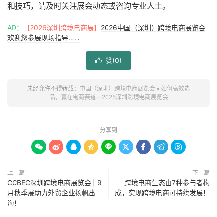
和技巧，请及时关注展会动态或咨询专业人士。
AD：
【2026深圳跨境电商展】
2026中国（深圳）跨境电商展览会
欢迎您参展现场指导……
赞(
0
)

未经允许不得转载：
中国（深圳）跨境电商展览会
»
如何高效选
品，赢在电商赛道—2025深圳跨境电商展览会
分享到









上一篇
下一篇
CCBEC深圳跨境电商展览会 | 9
跨境电商生态由7种参与者构
月秋季展助力外贸企业扬帆出
成，实现跨境电商可持续发展！
海！