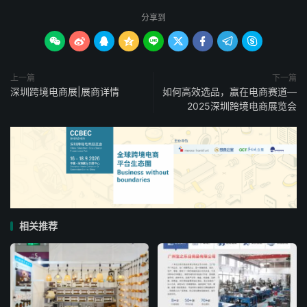
分享到









上一篇
下一篇
深圳跨境电商展|展商详情
如何高效选品，赢在电商赛道—
2025深圳跨境电商展览会
相关推荐