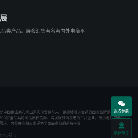
商展
4大品类产品。展会汇集著名海内外电商平
。

报名参展
帮助中国供应商布局出海实现贸易往来，更能够引进合适的国际品牌落地中国市
1,500家全品类的高品质供货商、跨境服务商及电商平台企业，展示他们的最新
需求，为参展商和买家提供全面而高效的商贸平台。

展位预订
5785号-3