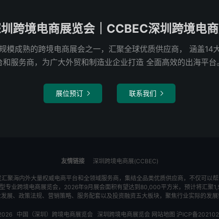
圳跨境电商展览会｜CCBEC深圳跨境电
国内规模成熟的跨境电商展会之一，汇聚全球优质供应商， 涵盖1
台和服务商，为广大外贸和制造业企业打造 全面高效的出海平台
展位预订
联系我们


友情链接
深圳跨境电商展(CCBEC)
，通过汇聚海内外大量权威电商平台和全领域服务商，集结全品类优质供应商，不仅可以
专业跨境电商展览会，2026年9月展会面积有望达到80,000平方米，预计将汇聚
业发展、政策法规、营销策略、服务配套以及投资融资五大板块，聚焦行业实际的发展
-2026
中国（深圳）跨境电商展览会
深圳跨境电商展览会
网站地图
沪ICP备202102