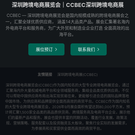
深圳跨境电商展览会｜CCBEC深圳跨境电商展
CCBEC ― 深圳跨境电商展览会是国内规模成熟的跨境电商展会之
一，汇聚全球优质供应商， 涵盖14大品类产品。展会汇集著名海内
外电商平台和服务商，为广大外贸和制造业企业打造 全面高效的出
海平台。
展位预订
联系我们


友情链接
深圳跨境电商展(CCBEC)
深圳跨境电商展览会(CCBEC)作为国内知名的大型专业跨境电商展览会，通过
汇聚海内外大量权威电商平台和全领域服务商，集结全品类优质供应商，不仅
可以帮助中国供应商布局出海实现贸易往来，更能够引进合适的国际品牌落地
中国市场，为供应商和品牌提供全面而高效的商贸平台。CCBEC作为国内知名
的大型专业跨境电商展览会，2026年9月展会面积有望达到80,000平方米，预
计将汇聚1,500家全品类的高品质供货商、跨境服务商及电商平台企业，展示他
们的最新产品和服务。展会也提供丰富的同期活动，覆盖行业发展、政策法
规、营销策略、服务配套以及投资融资五大板块，聚焦行业实际的发展需求，
为参展商和买家提供全面而高效的商贸平台。