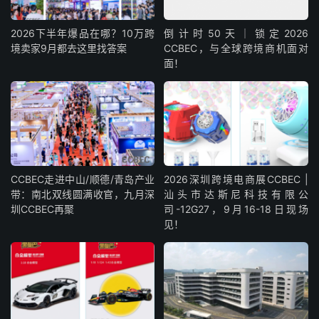
2026下半年爆品在哪？10万跨
倒计时50天｜锁定2026
境卖家9月都去这里找答案
CCBEC，与全球跨境商机面对
面！
CCBEC走进中山/顺德/青岛产业
2026深圳跨境电商展CCBEC |
带：南北双线圆满收官，九月深
汕头市达斯尼科技有限公
圳CCBEC再聚
司-12G27，9月16-18日现场
见！