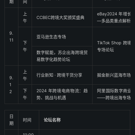
期
间
上
eBay2024 年增长
CCBEC跨境大奖颁奖盛典
午
―多品类重点解析
9.
亚马逊生态专场
11
下
TikTok Shop 跨境
午
专场论坛
数字赋能，苏企出海跨境贸
易数字化趋势论坛
上
行业新知 · 跨境干货分享
掘金新兴蓝海市场
9.
午
1
下
2024 年跨境电商物流：趋
阿里国际数字商业
2
午
势、挑战与机遇
――跨境出海专场
日
时间
论坛名称
期
11:00