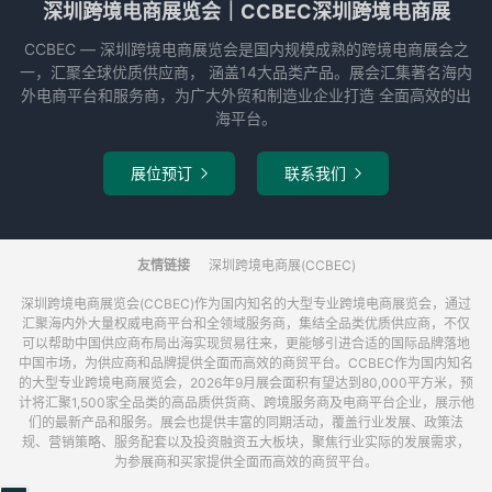
深圳跨境电商展览会｜CCBEC深圳跨境电商展
CCBEC ― 深圳跨境电商展览会是国内规模成熟的跨境电商展会之
一，汇聚全球优质供应商， 涵盖14大品类产品。展会汇集著名海内
外电商平台和服务商，为广大外贸和制造业企业打造 全面高效的出
海平台。
展位预订
联系我们


友情链接
深圳跨境电商展(CCBEC)
深圳跨境电商展览会(CCBEC)作为国内知名的大型专业跨境电商展览会，通过
汇聚海内外大量权威电商平台和全领域服务商，集结全品类优质供应商，不仅
可以帮助中国供应商布局出海实现贸易往来，更能够引进合适的国际品牌落地
中国市场，为供应商和品牌提供全面而高效的商贸平台。CCBEC作为国内知名
的大型专业跨境电商展览会，2026年9月展会面积有望达到80,000平方米，预
计将汇聚1,500家全品类的高品质供货商、跨境服务商及电商平台企业，展示他
们的最新产品和服务。展会也提供丰富的同期活动，覆盖行业发展、政策法
规、营销策略、服务配套以及投资融资五大板块，聚焦行业实际的发展需求，
为参展商和买家提供全面而高效的商贸平台。