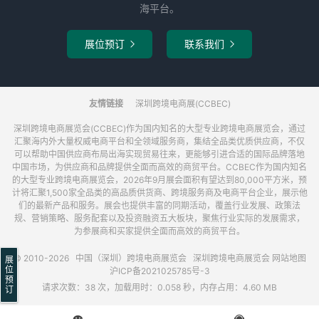
海平台。
展位预订
联系我们


友情链接
深圳跨境电商展(CCBEC)
深圳跨境电商展览会(CCBEC)作为国内知名的大型专业跨境电商展览会，通过
汇聚海内外大量权威电商平台和全领域服务商，集结全品类优质供应商，不仅
可以帮助中国供应商布局出海实现贸易往来，更能够引进合适的国际品牌落地
中国市场，为供应商和品牌提供全面而高效的商贸平台。CCBEC作为国内知名
的大型专业跨境电商展览会，2026年9月展会面积有望达到80,000平方米，预
计将汇聚1,500家全品类的高品质供货商、跨境服务商及电商平台企业，展示他
们的最新产品和服务。展会也提供丰富的同期活动，覆盖行业发展、政策法
规、营销策略、服务配套以及投资融资五大板块，聚焦行业实际的发展需求，
为参展商和买家提供全面而高效的商贸平台。
© 2010-2026
中国（深圳）跨境电商展览会
深圳跨境电商展览会
网站地图
展
位
沪ICP备2021025785号-3
预
请求次数：38 次，加载用时：0.058 秒，内存占用：4.60 MB
订