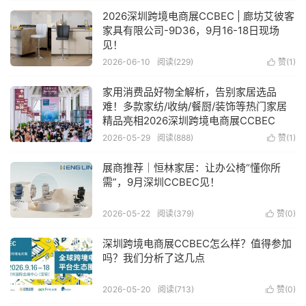
2026深圳跨境电商展CCBEC | 廊坊艾彼客
家具有限公司-9D36，9月16-18日现场
见！
2026-06-10
阅读(229)
赞(
1
)

家用消费品好物全解析，告别家居选品
难！多款家纺/收纳/餐厨/装饰等热门家居
精品亮相2026深圳跨境电商展CCBEC
2026-05-29
阅读(888)
赞(
1
)

展商推荐｜恒林家居：让办公椅“懂你所
需”，9月深圳CCBEC见！
2026-05-22
阅读(379)
赞(
0
)

深圳跨境电商展CCBEC怎么样？值得参加
吗？我们分析了这几点
2026-05-20
阅读(713)
赞(
0
)
