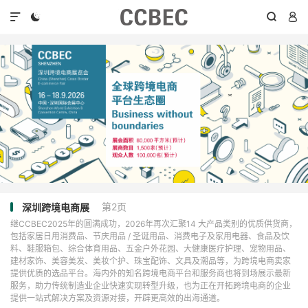




第2页
深圳跨境电商展
继CCBEC2025年的圆满成功，2026年再次汇聚14 大产品类别的优质供货商，
包括家居日用消费品、节庆用品 / 圣诞用品、消费电子及家用电器、食品及饮
料、鞋服箱包、综合体育用品、五金户外花园、大健康医疗护理、宠物用品、
建材家饰、美容美发、美妆个护、珠宝配饰、文具及潮品等，为跨境电商卖家
提供优质的选品平台。海内外的知名跨境电商平台和服务商也将到场展示最新
服务，助力传统制造业企业快速实现转型升级，也为正在开拓跨境电商的企业
提供一站式解决方案及资源对接，开辟更高效的出海通道。