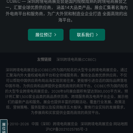
CCBEC ― 深圳跨境电商展览会是国内规模成熟的跨境电商展会之
一，汇聚全球优质供应商， 涵盖14大品类产品。展会汇集著名海内
外电商平台和服务商，为广大外贸和制造业企业打造 全面高效的出
海平台。
展位预订
联系我们


友情链接
深圳跨境电商展(CCBEC)
深圳跨境电商展览会(CCBEC)作为国内知名的大型专业跨境电商展览会，通过
汇聚海内外大量权威电商平台和全领域服务商，集结全品类优质供应商，不仅
可以帮助中国供应商布局出海实现贸易往来，更能够引进合适的国际品牌落地
中国市场，为供应商和品牌提供全面而高效的商贸平台。CCBEC作为国内知名
的大型专业跨境电商展览会，2026年9月展会面积有望达到80,000平方米，预
计将汇聚1,500家全品类的高品质供货商、跨境服务商及电商平台企业，展示他
们的最新产品和服务。展会也提供丰富的同期活动，覆盖行业发展、政策法
规、营销策略、服务配套以及投资融资五大板块，聚焦行业实际的发展需求，
为参展商和买家提供全面而高效的商贸平台。
© 2010-2026
中国（深圳）跨境电商展览会
深圳跨境电商展览会
网站地图
展
位
沪ICP备2021025785号-3
预