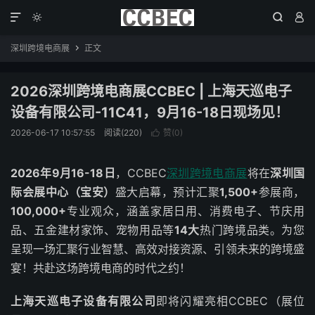




深圳跨境电商展
正文

2026深圳跨境电商展CCBEC | 上海天巡电子
设备有限公司-11C41，9月16-18日现场见！
2026-06-17 10:57:55
阅读(220)
赞(
0
)

2026年
9月16-18日
，CCBEC
深圳跨境电商展
将在
深圳国
际会展中心（宝安）
盛大启幕，预计汇聚
1,500+
参展商，
100,000+
专业观众，涵盖家居日用、消费电子、节庆用
品、五金建材家饰、宠物用品等
14大
热门跨境品类。为您
呈现一场汇聚行业智慧、高效对接资源、引领未来的跨境盛
宴！共赴这场跨境电商的时代之约！
上海天巡电子设备有限公司
即将闪耀亮相CCBEC（展位