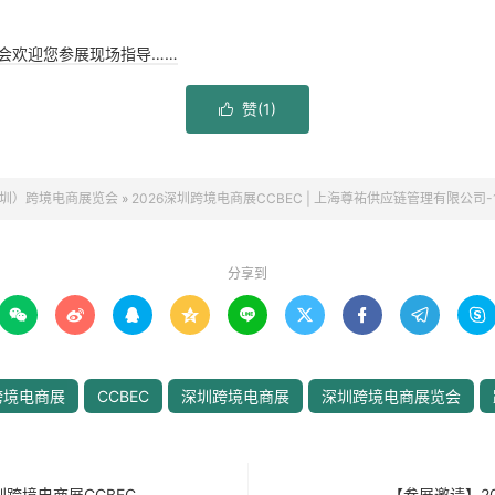
览会欢迎您参展现场指导……
赞(
1
)

圳）跨境电商展览会
»
2026深圳跨境电商展CCBEC | 上海尊祐供应链管理有限公司-1
分享到









跨境电商展
CCBEC
深圳跨境电商展
深圳跨境电商展览会
圳跨境电商展CCBEC
【参展邀请】2