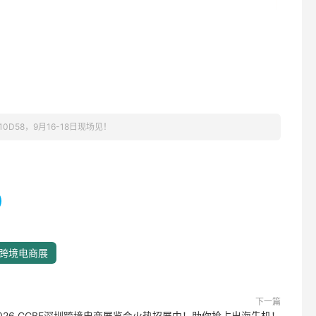
0D58，9月16-18日现场见！
跨境电商展
下一篇
026 CCBE深圳跨境电商展览会火热招展中！助你抢占出海先机！