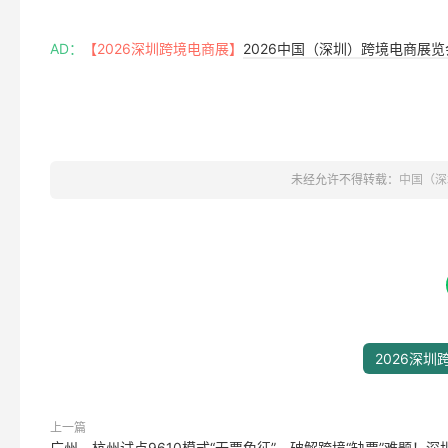
AD：
【2026深圳跨境电商展】
2026中国（深圳）跨境电商展
未经允许不得转载：
中国（深
2026深圳
上一篇
广州、杭州试点9610模式“无票免征”，破解跨境“缺票”难题！深