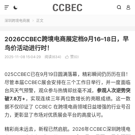




深圳跨境电商展
正文

2026CCBEC跨境电商展定档9月16–18日，早
鸟价活动进行时！
2025-11-08 15:04:29
阅读(634)
赞(
0
)

025CCBEC已在9月19日圆满落幕，精彩瞬间仍历历在目！
尽管本届CCBEC展会安排在三个工作日举行，并一度面临
台风天气预警，观众参与热情却丝毫不减，
参观人次逆势突
破7.8万+
，实现连续三年两位数增长的亮眼成绩。这一数
据不仅印证了 CCBEC 在跨境电商领域日益增强的行业号召
力，更彰显了市场对优质展会平台的高度认可。
精彩尚未远去，新程已然启航。2026年CCBEC深圳跨境电