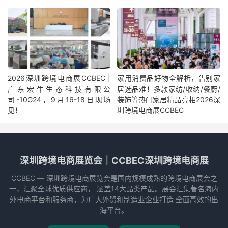
2026深圳跨境电商展CCBEC |
家用消费品好物全解析，告别家
广东宏牛生态科技有限公
居选品难！多款家纺/收纳/餐厨/
司-10G24，9月16-18日现场
装饰等热门家居精品亮相2026深
见！
圳跨境电商展CCBEC
深圳跨境电商展览会｜CCBEC深圳跨境电商展
CCBEC ― 深圳跨境电商展览会是国内规模成熟的跨境电商展会之
一，汇聚全球优质供应商， 涵盖14大品类产品。展会汇集著名海内
外电商平台和服务商，为广大外贸和制造业企业打造 全面高效的出
海平台。