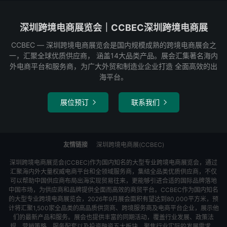
深圳跨境电商展览会｜CCBEC深圳跨境电商展
CCBEC ― 深圳跨境电商展览会是国内规模成熟的跨境电商展会之
一，汇聚全球优质供应商， 涵盖14大品类产品。展会汇集著名海内
外电商平台和服务商，为广大外贸和制造业企业打造 全面高效的出
海平台。
展位预订
联系我们


友情链接
深圳跨境电商展(CCBEC)
深圳跨境电商展览会(CCBEC)作为国内知名的大型专业跨境电商展览会，通过
汇聚海内外大量权威电商平台和全领域服务商，集结全品类优质供应商，不仅
可以帮助中国供应商布局出海实现贸易往来，更能够引进合适的国际品牌落地
中国市场，为供应商和品牌提供全面而高效的商贸平台。CCBEC作为国内知名
的大型专业跨境电商展览会，2026年9月展会面积有望达到80,000平方米，预
计将汇聚1,500家全品类的高品质供货商、跨境服务商及电商平台企业，展示他
们的最新产品和服务。展会也提供丰富的同期活动，覆盖行业发展、政策法
规、营销策略、服务配套以及投资融资五大板块，聚焦行业实际的发展需求，