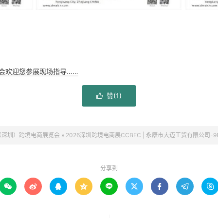
览会欢迎您参展现场指导……
赞(
1
)

（深圳）跨境电商展览会
»
2026深圳跨境电商展CCBEC | 永康市大迈工贸有限公司-9F
分享到








