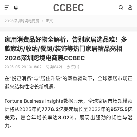




2026深圳跨境电商展
正文

家用消费品好物全解析，告别家居选品难！多
款家纺/收纳/餐厨/装饰等热门家居精品亮相
2026深圳跨境电商展CCBEC
2026-05-29 10:18:02
阅读(842)
赞(
1
)

在“悦己消费”与“居住升级”的双重驱动下，全球家居市场正
迎来结构性增长新机遇。
Fortune Business Insights数据显示，全球家居市场规模预
计将从2025年的
7776.2亿美元
增长至2032年的
9575.5亿
美元
，复合年增长率达
3.02%
，展现出强劲的韧性与潜
力。