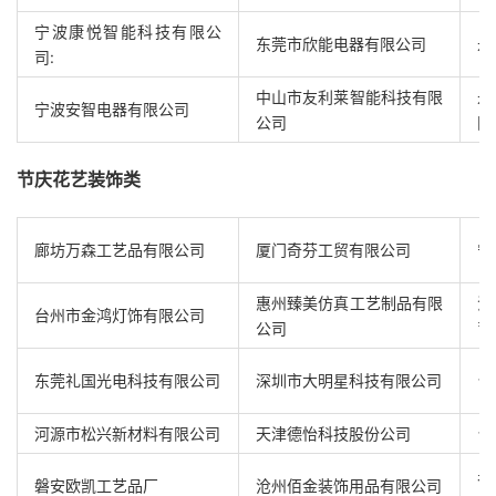
宁波康悦智能科技有限公
东莞市欣能电器有限公司
永
司:
中山市友利莱智能科技有限
永
宁波安智电器有限公司
公司
限
节庆花艺装饰类
廊坊万森工艺品有限公司
厦门奇芬工贸有限公司
宁
惠州臻美仿真工艺制品有限
江
台州市金鸿灯饰有限公司
公司
司
东莞礼国光电科技有限公司
深圳市大明星科技有限公司
台
河源市松兴新材料有限公司
天津德怡科技股份公司
台
泉
磐安欧凯工艺品厂
沧州佰金装饰用品有限公司