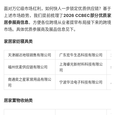
面对万亿级市场红利，如何快人一步锁定优质供应链？基于
上述市场趋势，我们提前梳理了
2026 CCBEC部分优质家
居参展商信息
，方便各位跨境从业者提早布局接下来的跨境
市场。具体优质参展商及展品信息见下。
家居家纺寝具类
天津越达地毯销售有限公司
广东宏牛生态科技有限公司
天
上海睿光新材料科技有限公
福州优麦供应链有限公司
绍
司
南通奕之星家居用品有限公
宁波华洽电子科技有限公司
广
司
居家置物收纳类
台