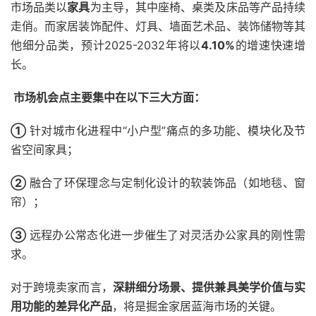
市场品类以
家具
为主导，其中座椅、桌类及床品等产品持续
走俏。而家居装饰配件、灯具、墙面艺术品、装饰储物等其
他细分品类，预计2025-2032年将以
4.10%
的增速快速增
长。
市场机会点主要集中在以下三大方面：
①
针对城市化进程中“小户型”痛点的多功能、模块化及节
省空间家具；
②
融合了环保理念与定制化设计的软装饰品（如地毯、窗
帘）；
③
远程办公常态化进一步催生了对灵活办公家具的刚性需
求。
对于跨境卖家而言，
深耕细分场景、提供兼具美学价值与实
用功能的差异化产
品
，将是掘金家居蓝海市场的关键。