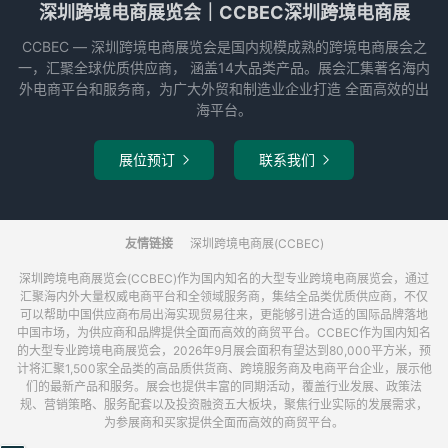
深圳跨境电商展览会｜CCBEC深圳跨境电商展
CCBEC ― 深圳跨境电商展览会是国内规模成熟的跨境电商展会之
一，汇聚全球优质供应商， 涵盖14大品类产品。展会汇集著名海内
外电商平台和服务商，为广大外贸和制造业企业打造 全面高效的出
海平台。
展位预订
联系我们


友情链接
深圳跨境电商展(CCBEC)
深圳跨境电商展览会(CCBEC)作为国内知名的大型专业跨境电商展览会，通过
汇聚海内外大量权威电商平台和全领域服务商，集结全品类优质供应商，不仅
可以帮助中国供应商布局出海实现贸易往来，更能够引进合适的国际品牌落地
中国市场，为供应商和品牌提供全面而高效的商贸平台。CCBEC作为国内知名
的大型专业跨境电商展览会，2026年9月展会面积有望达到80,000平方米，预
计将汇聚1,500家全品类的高品质供货商、跨境服务商及电商平台企业，展示他
们的最新产品和服务。展会也提供丰富的同期活动，覆盖行业发展、政策法
规、营销策略、服务配套以及投资融资五大板块，聚焦行业实际的发展需求，
为参展商和买家提供全面而高效的商贸平台。