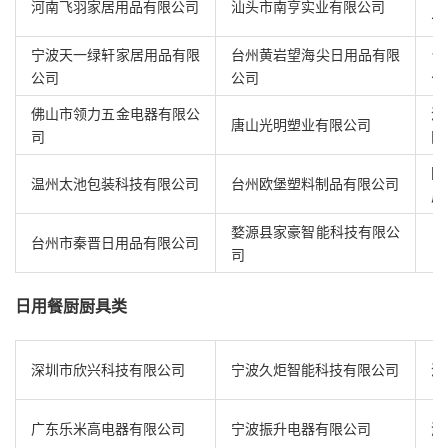
河南飞羽家居用品有限公司
汕头市南亨实业有限公司
公
宁波天一绿轩家居用品有限
台州黄岩望海尖日用品有限
台
公司
公司
公
佛山市领力五金电器有限公
深
唐山光明塑业有限公司
司
限
阳
温州太池包装科技有限公司
台州欧堡塑料制品有限公司
厂
婺源县家豪智能科技有限公
台州市秦晋日用品有限公司
司
日用餐厨厨具类
深圳市欣兴科技有限公司
宁波久炬智能科技有限公司
深
广东乐米高电器有限公司
宁波振升电器有限公司
浙