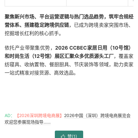
公
聚焦新兴市场、平台运营逻辑与热门选品趋势，筑牢合规经
营体系、搭建稳定跨境供应链
，已成为跨境卖家突围市场、
挖掘增长红利的核心抓手。
依托产业带聚集优势，
2026 CCBEC家居日用（10号馆）
和时尚生活（12号馆）展区
汇聚众多优质源头工厂
，覆盖家
纺寝具、收纳置物、餐厨厨具、节庆装饰等领域，助力卖家
一站式精准对接货源、高效选品。
AD：
【2026深圳跨境电商展】
2026中国（深圳）跨境电商展览会
欢迎您参展现场指导……
赞(
1
)
