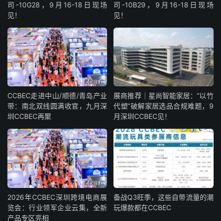
司-10G28，9月16-18日现场
司-10B29，9月16-18日现场
见！
见！
CCBEC走进中山/顺德/青岛产业
展商推荐｜星尚智能家居：“以竹
带：南北双线圆满收官，九月深
代塑”破解家居选品合规难题，9
圳CCBEC再聚
月深圳CCBEC见！
2026年CCBEC深圳跨境电商展
备战Q3旺季，这些自带流量的潮
览会：行业领军企业云集，全新
玩爆款都在CCBEC
产品专区亮相