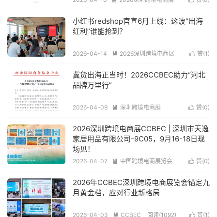
阅读(446)
小红书redshop官宣6月上线：这波“出海
红利”谁能抢到？
2026-04-14
2026深圳跨境电商展
赞(
1
)


阅读(1377)
冀货出海正当时！2026CCBEC助力“河北
品牌万里行”
2026-04-09
深圳跨境电商展
赞(
0
)


阅读(632)
2026深圳跨境电商展CCBEC | 深圳市天逸
家居用品有限公司-9C05，9月16-18日现
场见！
2026-04-07
中国跨境电商展览会
赞(
0
)


阅读(274)
2026年CCBEC深圳跨境电商展览会锚定九
月黄金档，应对行业新格局
2026-04-03
CCBEC
阅读(1092)
赞(
1
)

