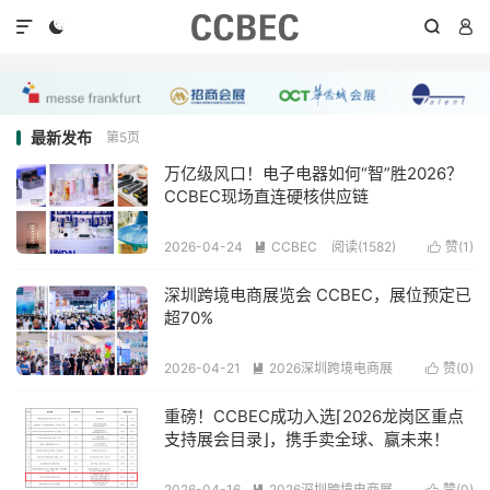




最新发布
第5页
万亿级风口！电子电器如何“智”胜2026？
CCBEC现场直连硬核供应链
2026-04-24
CCBEC
阅读(1582)
赞(
1
)


深圳跨境电商展览会 CCBEC，展位预定已
超70%
2026-04-21
2026深圳跨境电商展
赞(
0
)


阅读(336)
重磅！CCBEC成功入选⌈2026龙岗区重点
支持展会目录⌋，携手卖全球、赢未来！
2026-04-16
2026深圳跨境电商展
赞(
0
)

