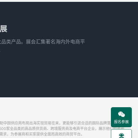
商展
4大品类产品。展会汇集著名海内外电商平
。

报名参展
帮助中国供应商布局出海实现贸易往来，更能够引进合适的国际品牌落地中国市
1,500家全品类的高品质供货商、跨境服务商及电商平台企业，展示他们的最新
需求，为参展商和买家提供全面而高效的商贸平台。
