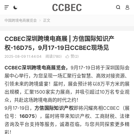




中国跨境电商展览会
正文

CCBEC深圳跨境电商展 | 方信国际知识产
权-16D75，9月17-19日CCBEC现场见
2025-08-09 11:44:04
阅读(780)
赞(
2
)

CCBEC深圳跨境电商展览会，
9月17-19日将于深圳国际会
展中心举行，为您呈现一场汇聚行业智慧、高效对接资源、
引领未来的跨境盛宴！届时，展会预计将以8万平方米的展
出规模，汇聚1500家实力展商，并吸引超过10万名专业观
众，共赴这场跨境电商的时代之约！
9月17-19日，
方信国际知识产权
即将闪耀亮相CCBEC（展
位号：
16D75
），届时将带来知识产权、工商财税、法律
咨询及平台支持等服务，诚邀莅临，与您共同探索更多精
彩！