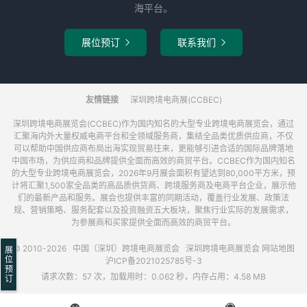
海平台。
展位预订
联系我们


友情链接
深圳跨境电商展(CCBEC)
深圳跨境电商展览会(CCBEC)作为国内知名的大型专业跨境电商展览会，通过
汇聚海内外大量权威电商平台和全领域服务商，集结全品类优质供应商，不仅
可以帮助中国供应商布局出海实现贸易往来，更能够引进合适的国际品牌落地
中国市场，为供应商和品牌提供全面而高效的商贸平台。CCBEC作为国内知名
的大型专业跨境电商展览会，2026年9月展会面积有望达到80,000平方米，预
计将汇聚1,500家全品类的高品质供货商、跨境服务商及电商平台企业，展示他
们的最新产品和服务。展会也提供丰富的同期活动，覆盖行业发展、政策法
规、营销策略、服务配套以及投资融资五大板块，聚焦行业实际的发展需求，
为参展商和买家提供全面而高效的商贸平台。
© 2010-2026
中国（深圳）跨境电商展览会
深圳跨境电商展览会
网站地图
展
位
沪ICP备2021025785号-3
预
请求次数：57 次，加载用时：0.062 秒，内存占用：4.58 MB
订