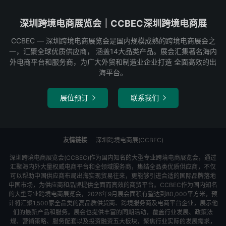
深圳跨境电商展览会｜CCBEC深圳跨境电商展
CCBEC ― 深圳跨境电商展览会是国内规模成熟的跨境电商展会之
一，汇聚全球优质供应商， 涵盖14大品类产品。展会汇集著名海内
外电商平台和服务商，为广大外贸和制造业企业打造 全面高效的出
海平台。
展位预订
联系我们


友情链接
深圳跨境电商展(CCBEC)
深圳跨境电商展览会(CCBEC)作为国内知名的大型专业跨境电商展览会，通过
汇聚海内外大量权威电商平台和全领域服务商，集结全品类优质供应商，不仅
可以帮助中国供应商布局出海实现贸易往来，更能够引进合适的国际品牌落地
中国市场，为供应商和品牌提供全面而高效的商贸平台。CCBEC作为国内知名
的大型专业跨境电商展览会，2026年9月展会面积有望达到80,000平方米，预
计将汇聚1,500家全品类的高品质供货商、跨境服务商及电商平台企业，展示他
们的最新产品和服务。展会也提供丰富的同期活动，覆盖行业发展、政策法
规、营销策略、服务配套以及投资融资五大板块，聚焦行业实际的发展需求，