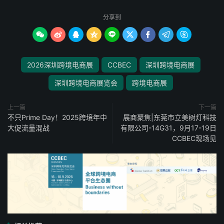
分享到









2026深圳跨境电商展
CCBEC
深圳跨境电商展
深圳跨境电商展览会
跨境电商展
上一篇
下一篇
不只Prime Day！2025跨境年中
展商聚焦|东莞市立美树灯科技
大促流量混战
有限公司-14G31，9月17-19日
CCBEC现场见