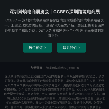
深圳跨境电商展览会｜CCBEC深圳跨境电商展
CCBEC ― 深圳跨境电商展览会是国内规模成熟的跨境电商展会之
一，汇聚全球优质供应商， 涵盖14大品类产品。展会汇集著名海内
外电商平台和服务商，为广大外贸和制造业企业打造 全面高效的出
海平台。
展位预订
联系我们


友情链接
深圳跨境电商展(CCBEC)
深圳跨境电商展览会(CCBEC)作为国内知名的大型专业跨境电商展览会，通过
汇聚海内外大量权威电商平台和全领域服务商，集结全品类优质供应商，不仅
可以帮助中国供应商布局出海实现贸易往来，更能够引进合适的国际品牌落地
中国市场，为供应商和品牌提供全面而高效的商贸平台。CCBEC作为国内知名
的大型专业跨境电商展览会，2026年9月展会面积有望达到80,000平方米，预
计将汇聚1,500家全品类的高品质供货商、跨境服务商及电商平台企业，展示他
们的最新产品和服务。展会也提供丰富的同期活动，覆盖行业发展、政策法
规、营销策略、服务配套以及投资融资五大板块，聚焦行业实际的发展需求，