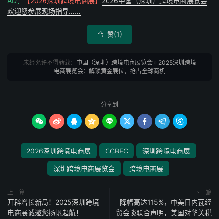
AD：
【2026深圳跨境电商展】
2026中国（深圳）跨境电商展览会
欢迎您参展现场指导……
赞(
1
)

未经允许不得转载：
中国（深圳）跨境电商展览会
»
2025深圳跨境
电商展览会：解锁黄金展位，抢占全球商机
分享到









2026深圳跨境电商展
CCBEC
深圳跨境电商展
深圳跨境电商展览会
跨境电商展
上一篇
下一篇
开辟增长新局！2025深圳跨境
降幅高达115%，中美日内瓦经
电商展诚邀您扬帆起航！
贸会谈联合声明，美国对华关税