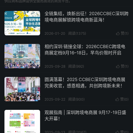
供应商和品牌提供全面而高效的商贸平台。
全链集结，焕新出征！2026CCBEC深圳跨
境电商展解锁跨境电商新蓝海！
2026-01-20
阅读(1375)
赞(
1
)

相约深圳·链接全球：2026CCBEC跨境电
商展定档9月16–18日，早鸟价限时开启
2025-09-28
阅读(992)
赞(
1
)

圆满落幕！2025 CCBEC深圳跨境电商展
完美收官，感恩相遇，共创跨境新未来！
2025-09-22
阅读(930)
赞(
0
)

观展指南 | 深圳跨境电商展 9月17-19日盛
大开幕！
2025-09-13
阅读(2067)
赞(
0
)
