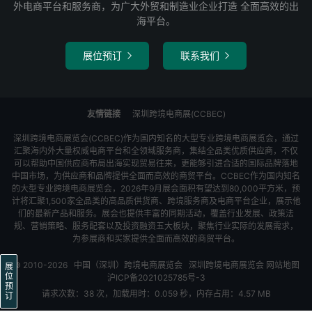
外电商平台和服务商，为广大外贸和制造业企业打造 全面高效的出
海平台。
展位预订
联系我们


友情链接
深圳跨境电商展(CCBEC)
深圳跨境电商展览会(CCBEC)作为国内知名的大型专业跨境电商展览会，通过
汇聚海内外大量权威电商平台和全领域服务商，集结全品类优质供应商，不仅
可以帮助中国供应商布局出海实现贸易往来，更能够引进合适的国际品牌落地
中国市场，为供应商和品牌提供全面而高效的商贸平台。CCBEC作为国内知名
的大型专业跨境电商展览会，2026年9月展会面积有望达到80,000平方米，预
计将汇聚1,500家全品类的高品质供货商、跨境服务商及电商平台企业，展示他
们的最新产品和服务。展会也提供丰富的同期活动，覆盖行业发展、政策法
规、营销策略、服务配套以及投资融资五大板块，聚焦行业实际的发展需求，
为参展商和买家提供全面而高效的商贸平台。
© 2010-2026
中国（深圳）跨境电商展览会
深圳跨境电商展览会
网站地图
展
位
沪ICP备2021025785号-3
预
请求次数：38 次，加载用时：0.059 秒，内存占用：4.57 MB
订