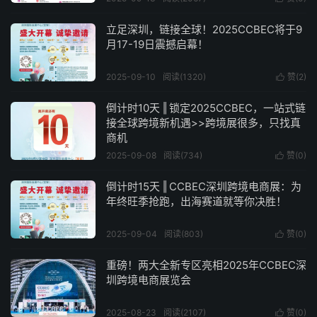
立足深圳，链接全球！2025CCBEC将于9
月17-19日震撼启幕！
2025-09-10
阅读(1320)
赞(
2
)

倒计时10天 ‖ 锁定2025CCBEC，一站式链
接全球跨境新机遇>>跨境展很多，只找真
商机
2025-09-08
阅读(734)
赞(
0
)

倒计时15天 ‖ CCBEC深圳跨境电商展：为
年终旺季抢跑，出海赛道就等你决胜！
2025-09-04
阅读(803)
赞(
0
)

重磅！两大全新专区亮相2025年CCBEC深
圳跨境电商展览会
2025-08-23
阅读(2107)
赞(
0
)
